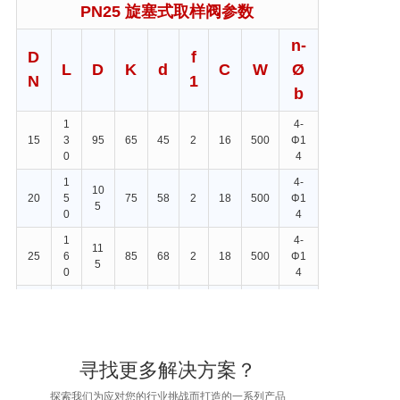
PN25 旋塞式取样阀参数
n-
D
f
L
D
K
d
C
W
Ø
N
1
b
1
4-
15
3
95
65
45
2
16
500
Φ1
0
4
1
4-
10
20
5
75
58
2
18
500
Φ1
5
0
4
1
4-
11
25
6
85
68
2
18
500
Φ1
5
0
4
1
4-
14
10
32
8
78
2
18
500
Φ1
0
0
0
8
2
4-
15
11
寻找更多解决方案？
40
0
88
2
18
500
Φ1
0
5
0
8
探索我们为应对您的行业挑战而打造的一系列产品