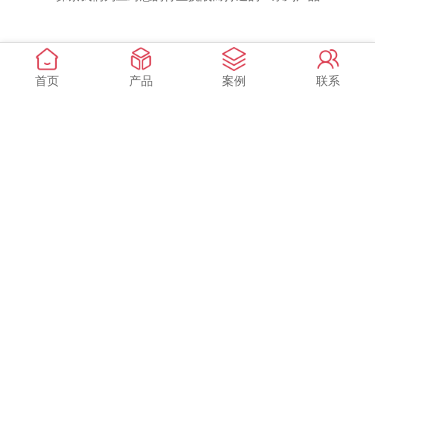
2
4-
16
12
10
50
3
2
20
500
Φ1
5
5
2
0
8
2
8-
首页
产品
案例
联系
18
14
12
65
9
2
22
600
Φ1
5
5
2
0
8
3
8-
20
16
13
80
1
2
24
600
Φ1
0
0
8
0
8
氨阀
熔盐阀
3
8-
10
23
19
16
5
2
24
600
Φ2
0
5
0
2
了解详情
了解详情
0
2
Copyright © 2025 Company 浙江万龙机械有限公司 All rights
reserved.
浙ICP备11004263号