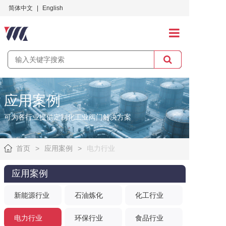
简体中文
|
English
首页
关于万龙
应用案例
产品中心
可为各行业提供定制化工业阀门解决方案
应用案例
首页
>
应用案例
>
电力行业
服务与支持
应用案例
招贤纳士
新能源行业
石油炼化
化工行业
社会责任
电力行业
环保行业
食品行业