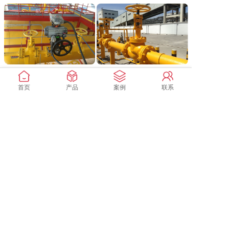
浙江浙能集团
首页
产品
案例
联系
Copyright © 2025 Company 浙江万龙机械有限公司 All rights
reserved.
浙ICP备11004263号