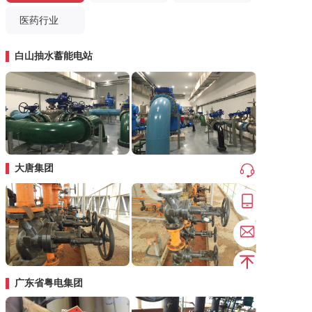
医药行业
联系我们
白山抽水蓄能电站
大事实录
大唐集团
广东省粤电集团