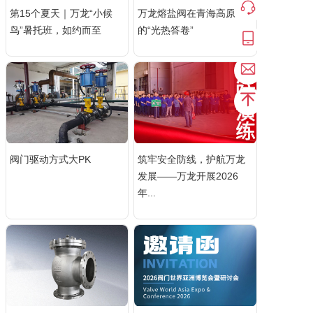
第15个夏天｜万龙“小候
万龙熔盐阀在青海高原
联系我们
鸟”暑托班，如约而至
的“光热答卷”
大事实录
阀门驱动方式大PK
筑牢安全防线，护航万龙
发展——万龙开展2026
年...