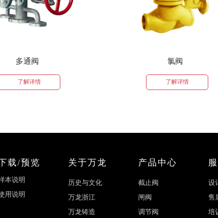
氯阀
氨阀
了解详情
了解详
下载/预览
关于万龙
产品中心
服
样本说明
历史与文化
截止阀
设
使用说明
万龙浙江
闸阀
售
万龙铸造
调节阀
培